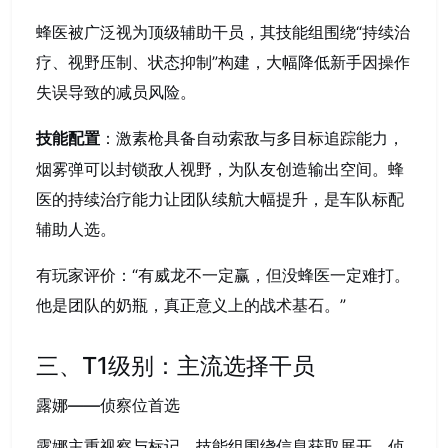
蜂医被广泛视为顶级辅助干员，其技能组围绕“持续治
疗、视野压制、状态抑制”构建，大幅降低新手因操作
失误导致的减员风险。
：激素枪具备自动索敌与多目标追踪能力，
技能配置
烟雾弹可以封锁敌人视野，为队友创造输出空间。蜂
医的持续治疗能力让团队续航大幅提升，是车队标配
辅助人选。
有玩家评价：“有威龙不一定赢，但没蜂医一定难打。
他是团队的奶瓶，真正意义上的战术基石。”
三、T1级别：主流选择干员
露娜——侦察位首选
露娜主重视察与标记，技能组围绕信息获取展开。侦