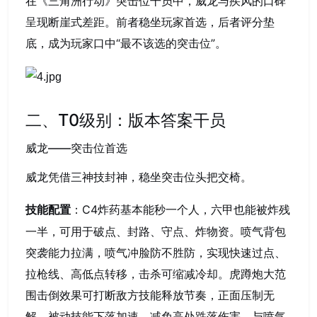
在《三角洲行动》突击位干员中，威龙与疾风的口碑
呈现断崖式差距。前者稳坐玩家首选，后者评分垫
底，成为玩家口中“最不该选的突击位”。
二、T0级别：版本答案干员
威龙——突击位首选
威龙凭借三神技封神，稳坐突击位头把交椅。
：C4炸药基本能秒一个人，六甲也能被炸残
技能配置
一半，可用于破点、封路、守点、炸物资。喷气背包
突袭能力拉满，喷气冲脸防不胜防，实现快速过点、
拉枪线、高低点转移，击杀可缩减冷却。虎蹲炮大范
围击倒效果可打断敌方技能释放节奏，正面压制无
解。被动技能下落加速，减免高处跌落伤害，与喷气