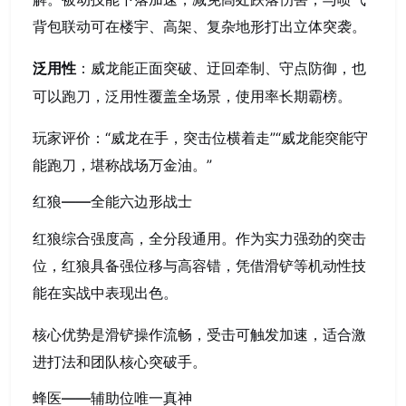
背包联动可在楼宇、高架、复杂地形打出立体突袭。
：威龙能正面突破、迂回牵制、守点防御，也
泛用性
可以跑刀，泛用性覆盖全场景，使用率长期霸榜。
玩家评价：“威龙在手，突击位横着走”“威龙能突能守
能跑刀，堪称战场万金油。”
红狼——全能六边形战士
红狼综合强度高，全分段通用。作为实力强劲的突击
位，红狼具备强位移与高容错，凭借滑铲等机动性技
能在实战中表现出色。
核心优势是滑铲操作流畅，受击可触发加速，适合激
进打法和团队核心突破手。
蜂医——辅助位唯一真神