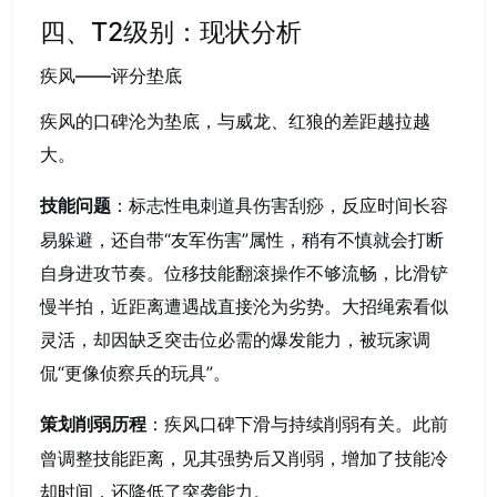
四、T2级别：现状分析
疾风——评分垫底
疾风的口碑沦为垫底，与威龙、红狼的差距越拉越
大。
：标志性电刺道具伤害刮痧，反应时间长容
技能问题
易躲避，还自带“友军伤害”属性，稍有不慎就会打断
自身进攻节奏。位移技能翻滚操作不够流畅，比滑铲
慢半拍，近距离遭遇战直接沦为劣势。大招绳索看似
灵活，却因缺乏突击位必需的爆发能力，被玩家调
侃“更像侦察兵的玩具”。
：疾风口碑下滑与持续削弱有关。此前
策划削弱历程
曾调整技能距离，见其强势后又削弱，增加了技能冷
却时间，还降低了突袭能力。